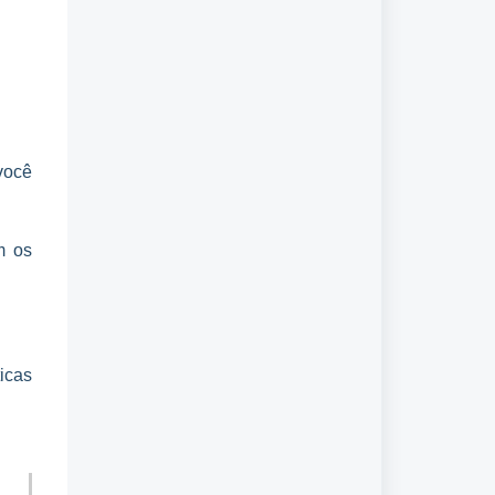
 você
m os
ticas