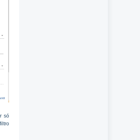
r só
ltro