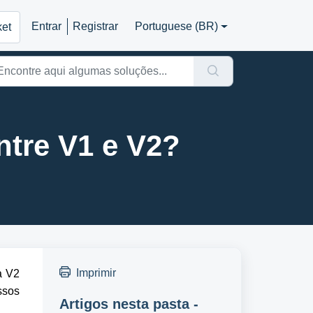
Entrar
Registrar
Portuguese (BR)
ket
ntre V1 e V2?
Imprimir
a V2
ssos
Artigos nesta pasta -