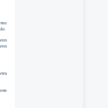
ntes
ão.
rios
rios
ntra
ente