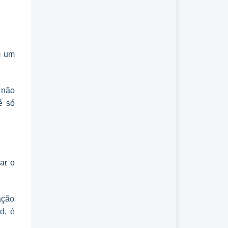
m um
 não
é só
ar o
ação
d, é