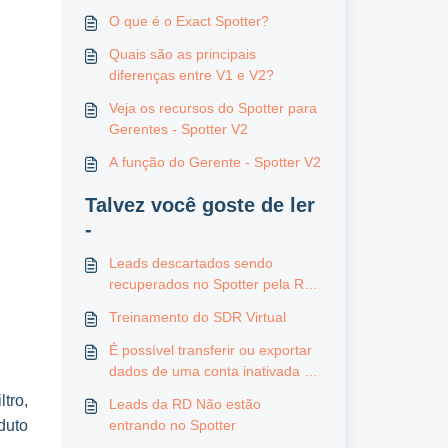
O que é o Exact Spotter?
Quais são as principais
diferenças entre V1 e V2?
Veja os recursos do Spotter para
Gerentes - Spotter V2
A função do Gerente - Spotter V2
Talvez você goste de ler
-
Leads descartados sendo
recuperados no Spotter pela RD
MKT
Treinamento do SDR Virtual
É possível transferir ou exportar
dados de uma conta inativada há
longo tempo da V1 para V2?
tro,
Leads da RD Não estão
duto
entrando no Spotter