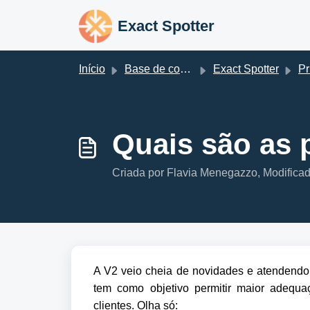
Ir para o conteúdo principal
Exact Spotter
Início
Base de conhecimento
Exact Spotter
Pri
Quais são as p
Criada por Flavia Menegazzo, Modificad
A V2 veio cheia de novidades e atendendo 
tem como objetivo permitir maior adequaç
clientes. Olha só: