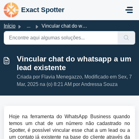
Ir para o conteúdo principal
Exact Spotter
Início
...
Vincular chat do whatsapp a um lead existente
Vincular chat do whatsapp a um
lead existente
Criada por Flavia Menegazzo, Modificado em Sex, 7
Mar, 2025 na (o) 8:21 AM por Andressa Souza
Hoje na ferramenta do WhatsApp Business quando
temos um chat de um número não cadastrado no
Spotter, é possível
vincular esse chat a um lead ou a
um contato já existente na base do cliente através da