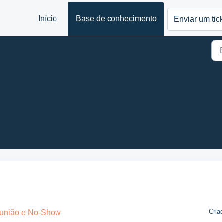
Início
Base de conhecimento
Enviar um tic
Cria
eunião e No-Show