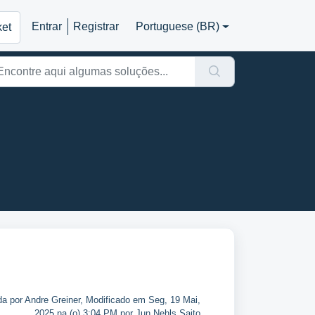
Entrar
Registrar
Portuguese (BR)
ket
da por Andre Greiner, Modificado em Seg, 19 Mai,
2025 na (o) 3:04 PM por Jun Nehls Saito