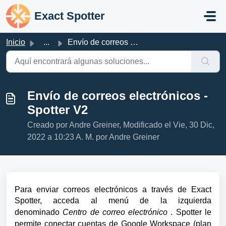
Saltar al contenido principal
Exact Spotter
Inicio
...
Envío de correos electrónicos - Spotter V2
Envío de correos electrónicos -
Spotter V2
Creado por Andre Greiner, Modificado el Vie, 30 Dic,
2022 a 10:23 A. M. por Andre Greiner
Para enviar correos electrónicos a través de Exact 
Spotter, acceda al menú de la izquierda 
denominado 
Centro de correo electrónico
 . 
Spotter le 
permite conectar cuentas de Google Workspace (plan 