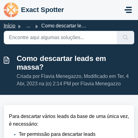
Ir para o conteúdo principal
Exact Spotter
Início
...
Como descartar leads em massa?
Como descartar leads em
massa?
Criada por Flavia Menegazzo, Modificado em Ter, 4
Abr, 2023 na (o) 2:14 PM por Flavia Menegazzo
Para descartar vários leads da base de uma única vez,
é necessário:
Ter permissão para descartar leads