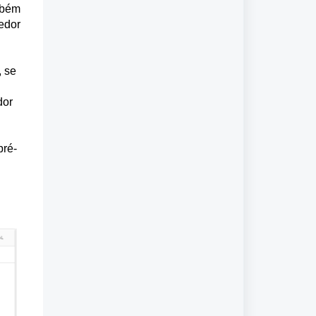
bém 
dor 
, se
dor
pré-