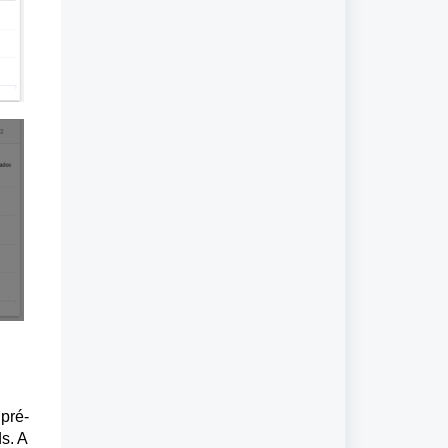
pré-
s. A 