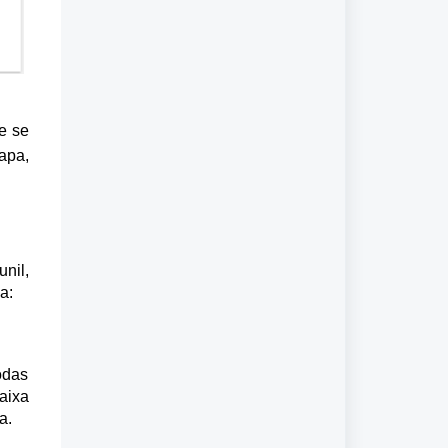
e se
apa,
nil,
a:
odas
aixa
a.