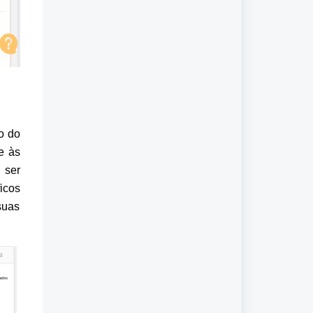
 do 
 às 
ser 
cos 
uas 