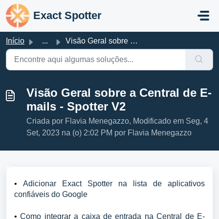
Ir para o conteúdo principal
Exact Spotter
Início
...
Visão Geral sobre a Central de E-mails - Spotter V2
Visão Geral sobre a Central de E-
mails - Spotter V2
Criada por Flavia Menegazzo, Modificado em Seg, 4
Set, 2023 na (o) 2:02 PM por Flavia Menegazzo
• 
Adicionar Exact Spotter na lista de aplicativos 
confiáveis do Google
• 
Como integrar a caixa de entrada na Central de E-